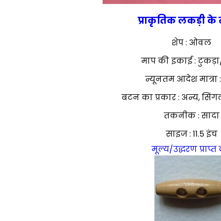
प्राकृतिक लकड़ी क
शेप : ओवल
माप की इकाई : टुकड़ा/
न्यूनतम आदेश मात्रा 
बटन का प्रकार : अन्य, सि
तकनीक : सादा
साइज : 11.5 इंच
मूल्य/उद्धरण प्राप्त 