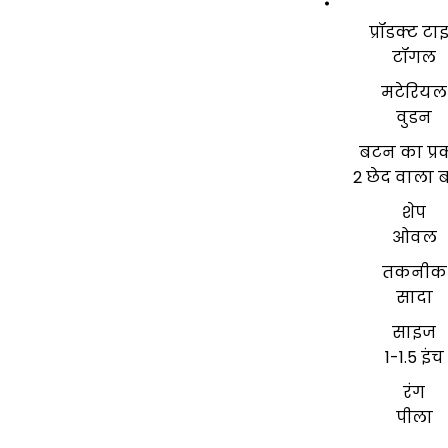
प्रॉडक्ट टा
टॉगल
मटेरियल
वुडन
बटन का प्र
2 छेद वाला
शेप
ओवल
तकनीक
सादा
साइज
1-1.5 इंच
रंग
पीला