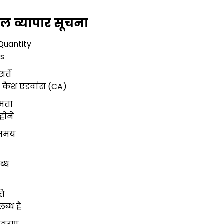
गल व्यापार सूचना
Quantity
ाs
्तें
, कैश एडवांस (CA)
षमता
हीने
 समय
ब्ध
ति
ब्ध हैं