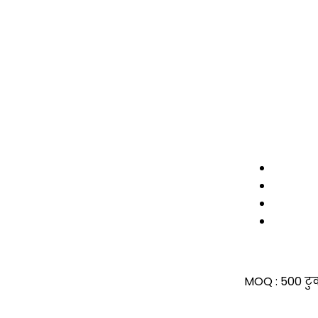
MOQ :
500 टु