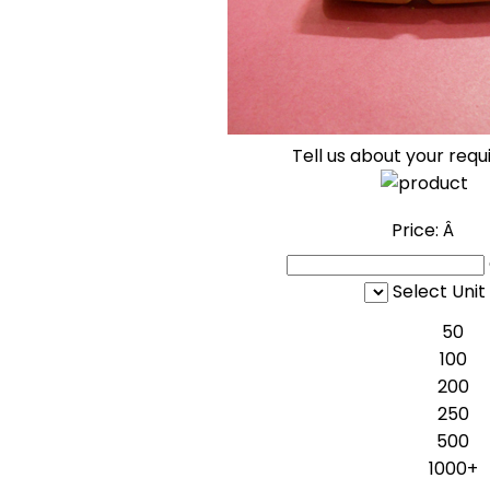
Tell us about your req
Price:
Â
Select Unit
50
100
200
250
500
1000+