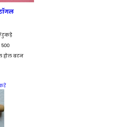
े टॉगल
टुकड़े
: 500
ंगल होल बटन
करें