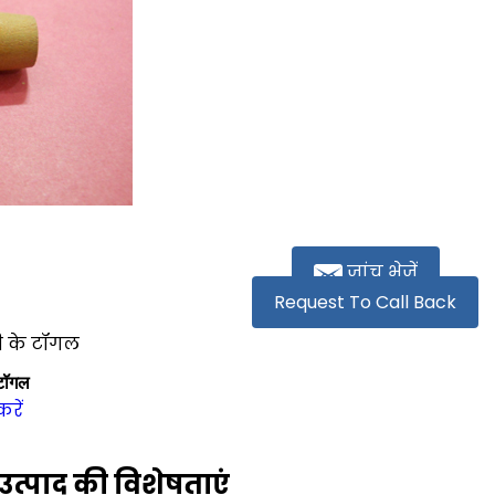
जांच भेजें
Request To Call Back
ी के टॉगल
 टॉगल
करें
उत्पाद की विशेषताएं