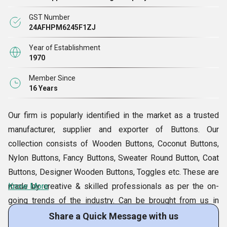
GST Number
24AFHPM6245F1ZJ
Year of Establishment
1970
Member Since
16 Years
Our firm is popularly identified in the market as a trusted
manufacturer, supplier and exporter of Buttons. Our
collection consists of Wooden Buttons, Coconut Buttons,
Nylon Buttons, Fancy Buttons, Sweater Round Button, Coat
Buttons, Designer Wooden Buttons, Toggles etc. These are
made by creative & skilled professionals as per the on-
Know More
going trends of the industry. Can be brought from us in
different sizes, shapes and designs, our buttons are widely
Share a Quick Message with us