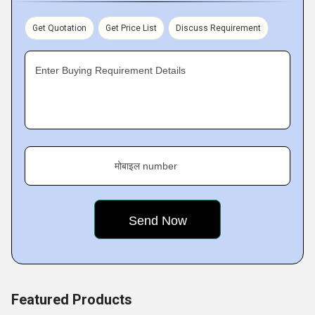
used for enhancing the looks and fitting of garments.
Moreover, we are capable of meeting immediate demands
Get Quotation
Get Price List
Discuss Requirement
of these buttons due to the support of our extremely
talented workforce.
Enter Buying Requirement Details
Quality Assurance
Quality is of prime importance to our organization and is
one of the pillars of our success. We follow various quality
procedures right from the procurement of raw materials till
मोबाइल number
the last stage of the product processing to
Featured Products