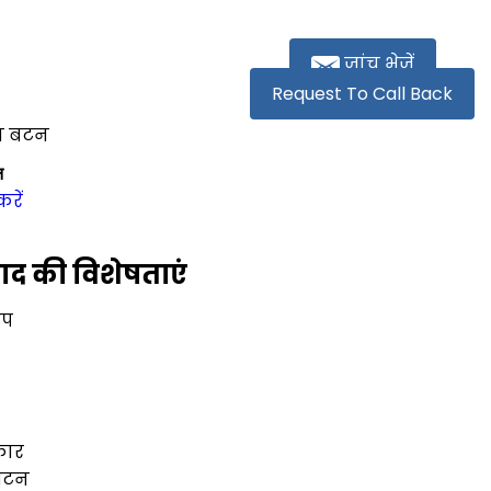
जांच भेजें
Request To Call Back
डन बटन
न
करें
ाद की विशेषताएं
इप
कार
बटन