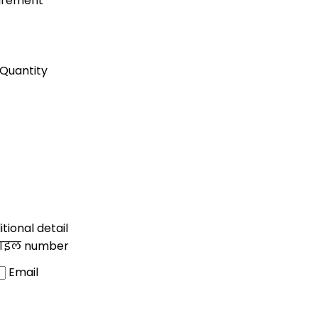
uirement
Quantity
tional detail
ाइल number
Email