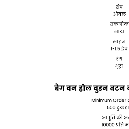
शेप
ओवल
तकनीक
सादा
साइज
1-1.5 इंच
रंग
भूरा
बैग वन होल वुडन बटन व
Minimum Order 
500 टुकड़
आपूर्ति की क्
10000 प्रति म