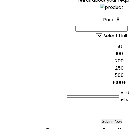
Tell us about your req
Price:
Â
Select Unit
50
100
200
250
500
1000+
Addi
मोब