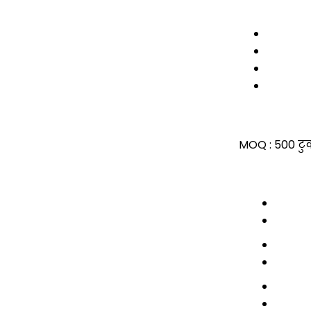
MOQ :
500 टु