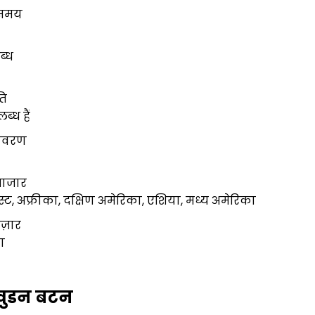
 समय
ब्ध
ति
ब्ध हैं
विवरण
 बाजार
ल ईस्ट, अफ्रीका, दक्षिण अमेरिका, एशिया, मध्य अमेरिका
ाज़ार
ा
वुडन बटन